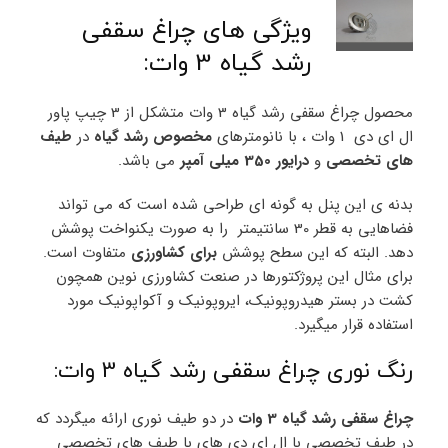
ویژگی های چراغ سقفی
رشد گیاه 3 وات:
محصول چراغ سقفی رشد گیاه 3 وات متشکل از 3 چیپ پاور
ال ای دی 1 وات ، با نانومترهای
مخصوص رشد گیاه
در
طیف
های تخصصی
و
درایور 350 میلی آمپر
می باشد.
بدنه ی این پنل به گونه ای طراحی شده است که می تواند
فضاهایی به قطر 30 سانتیمتر را به صورت یکنواخت پوشش
دهد. البته که این سطح پوشش
برای کشاورزی
متفاوت است.
برای مثال این پروژکتورها در صنعت کشاورزی نوین همچون
کشت در بستر هیدروپونیک، ایروپونیک و آکواپونیک مورد
استفاده قرار میگیرد.
رنگ نوری چراغ سقفی رشد گیاه 3 وات:
چراغ سقفی رشد گیاه 3 وات
در دو طیف نوری ارائه میگردد که
در طیف تخصصی با ال ای دی های با طیف های تخصصی