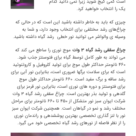
است کمی گیج شوید زیرا نمی دانید کدام
یک را انتخاب خواهید کرد.
چیزی که باید به خاطر داشته باشید این است که در حالی که
چراغ‌های رشد مختلفی برای انتخاب وجود دارد، و شما به
وسیله ی والواشر می توانید نور خطی رشد گیاه داشته باشید.
چراغ سقفی رشد گیاه 3 وات
موج نوری را ساطع می کند که
می تواند به طور کامل توسط گیاه برای فتوسنتز جذب شود.
460 نانومتر حداکثر طول موج برای تولید کلروفیل و کاروتنوئید
است که برای سلامت برگها ضروری است، بنابراین نور آبی برای
رشد ساقه و برگ مفید است. 660 نانومتر حداکثر طول موج
برای فتوسنتز و دوره های نوری است، بنابراین نور قرمز برای
گلدهی و تولید بذر بهترین است. چراغ سقفی رشد گیاه 3 وات
شرکت ایوان سبز نور متشکل از 450 تا 660 نانومتر برای مراحل
مختلف رشد و نمو در گیاهان است. همچنین شرکت ایوان سبز
نور با لنز گذاری تخصصی بهترین پوششدهی و راندمان نوری
را از نظر فاصله از نورهای رشد گیاه تخصصی خود می گیرد.