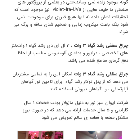
گونه موجود زنده نمی رساند.حتی در بعضی از پروژکتور های
صنعتی ما طیف هایی از violet-Ira-UVa نیز موجود است که
تحقیقات نشان داده نه تنها هیچ ضرری برای موجودات نمی
شود بلکه باعث میکروب زدایی و ضخیم شدن ساقه و برگ می
شوند.
چراغ سقفی رشد گیاه 3 وات
، 3 ال ای دی رشد گیاه 1 وات،لنز
های تخصصی ، درایور و بدنه ی آلومنیومی مناسب از لحاظ
دفع گرمای ساطع شده می باشد.
چراغ سقفی رشد گیاه 3 وات
امکان این را به تمامی مشتریان
می دهد که از پنل توکار رشد گیاه برای تامین نور گیاهان
آپارتمانی ، و گیاهان بیرونی استفاده کنند
شرکت ایوان سبز نور به دلیل ماژولار بودت قطعات 1 سال
گارانتی و 5 سال خدمات ارائه می دهد که در صورت بروز
مشکل قطعه با قطعه ی سالم تعویض می شود.