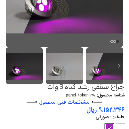
چراغ سقفی رشد گیاه 3 وات
شناسه محصول:
panel-tokar-3w
—–>
مشخصات فنی محصول
<—–
ریال
طیف
: صورتی