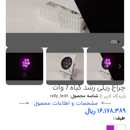
چراغ ریلی رشد گیاه 7 وات
شناسه محصول:
reily_led7
(دیدگاه کاربر
1
)
—->
مشخصات و اطلاعات محصول
<—-
ریال
طیف