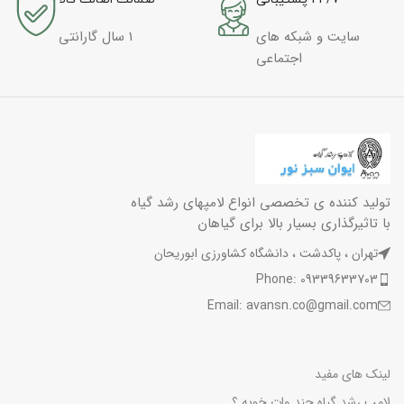
سایت و شبکه های
1 سال گارانتی
اجتماعی
تولید کننده ی تخصصی انواع لامپهای رشد گیاه
با تاثیرگذاری بسیار بالا برای گیاهان
تهران ، پاکدشت ، دانشگاه کشاورزی ابوریحان
Phone: 09339633703
Email: avansn.co@gmail.com
لینک های مفید
لامپ رشد گیاه چند وات خوبه ؟