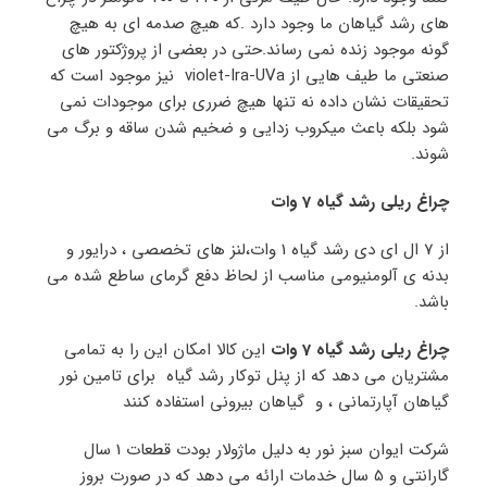
های رشد گیاهان ما وجود دارد .که هیچ صدمه ای به هیچ
گونه موجود زنده نمی رساند.حتی در بعضی از پروژکتور های
صنعتی ما طیف هایی از violet-Ira-UVa نیز موجود است که
تحقیقات نشان داده نه تنها هیچ ضرری برای موجودات نمی
شود بلکه باعث میکروب زدایی و ضخیم شدن ساقه و برگ می
شوند.
چراغ ریلی رشد گیاه 7 وات
از 7 ال ای دی رشد گیاه 1 وات،لنز های تخصصی ، درایور و
بدنه ی آلومنیومی مناسب از لحاظ دفع گرمای ساطع شده می
باشد.
چراغ ریلی رشد گیاه 7 وات
این کالا امکان این را به تمامی
مشتریان می دهد که از پنل توکار رشد گیاه برای تامین نور
گیاهان آپارتمانی ، و گیاهان بیرونی استفاده کنند
شرکت ایوان سبز نور به دلیل ماژولار بودت قطعات 1 سال
گارانتی و 5 سال خدمات ارائه می دهد که در صورت بروز