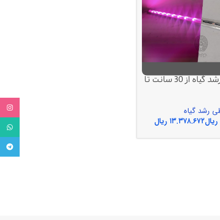
لامپ خطی رشد گیاه از 30 سانت تا
tagram
 رشد گیاه
ریال
ریال
واتساپ
تلگرام
 ها