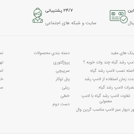
این
24/7 پشتیبانی
بال
سایت و شبکه های اجتماعی
ینک های مفید
دسته بندی محصولات
نم
امپ رشد گیاه چند وات خوبه ؟
پروژکتوری
ته
اصله نصب لامپ رشد گیاه
سرپیچی
اص
دت زمان استفاده از لامپ رشد
پنل توکار
خر
ضرات لامپ رشد گیاه
ریلی
سم
تفاوت لامپ رشد گیاه با لامپ
خطی
معمولی
دست دوم
ر دیوار سبز لامپ مناسب گرین وال