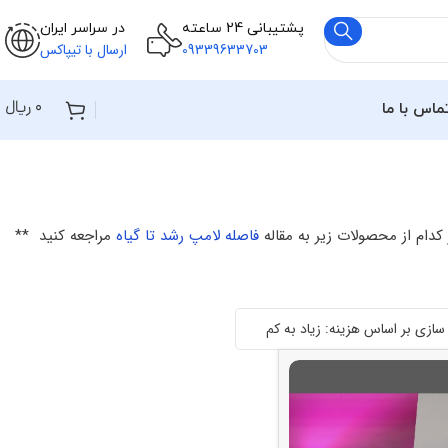
پشتیبانی 24 ساعته
در سراسر ایران
09339633703
ارسال با تیپاکس
۰
ریال
ماس با ما
کدام از محصولات زیر به مقاله
فاصله لامپ رشد تا گیاه
مراجعه کنید **