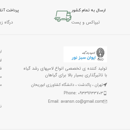
ارسال به تمام کشور
پرداخت آنل
تیپاکس و پست
درگاه زی
ل
ل
تولید کننده ی تخصصی انواع لامپهای رشد گیاه
ف
با تاثیرگذاری بسیار بالا برای گیاهان
م
م
تهران ، پاکدشت ، دانشگاه کشاورزی ابوریحان
Phone: 09339633703
Email: avansn.co@gmail.com
نو